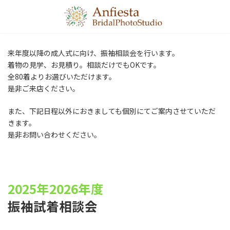
コ
ナ
ン
ビ
テ
ゲ
ン
ー
ツ
シ
来年度以降の成人式に向け、振袖相談会を行います。
へ
ョ
着物の見学、お見積り。相談だけでもOKです。
ス
ン
キ
に
全80着よりお選びいただけます。
ッ
移
是非ご来店ください。
プ
動
また、下記日程以外におきましても個別にてご案内させていただ
きます。
是非お問い合わせください。
2025年2026年度
振袖試着相談会