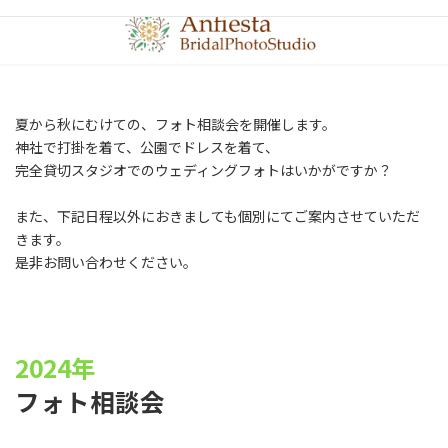
コ
ナ
ン
ビ
テ
ゲ
ン
ー
ツ
シ
へ
ョ
夏から秋にむけての、フォト相談会を開催します。
ス
ン
神社で打掛を着て、公園でドレスを着て、
キ
に
ッ
移
完全貸切スタジオでのウェディングフォトはいかがですか？
プ
動
また、下記日程以外におきましても個別にてご案内させていただ
きます。
是非お問い合わせください。
2024年
フォト相談会