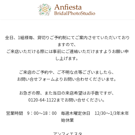
コ
ナ
ン
ビ
テ
ゲ
ン
ー
ツ
シ
へ
ョ
全日、1組様毎、貸切りご予約制にてご案内させていただいており
ス
ン
ますので、
キ
に
ッ
移
ご来店いただける際には事前にご連絡いただけますようお願い申
プ
動
し上げます。
ご来店のご予約や、ご不明な点等ございましたら、
お問い合せフォームよりお問い合わせくださいませ。
お急ぎの際、また当日の来店希望はお手数ですが、
0120-64-1122までお問い合せください。
営業時間 9：00～18：00 毎週木曜定休日 12/30～1/3年末年
始休業
アンフィエスタ